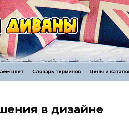
аем цвет
Словарь терминов
Цены и катало
шения в дизайне