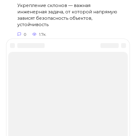
Укрепление склонов — важная
инженерная задача, от которой напрямую
зависят безопасность объектов,
устойчивость
0
1.7к.
Обратная связь
Search
for:
Рейтинг производителей
Выбираем цвет
Словарь терминов
Цены и каталог