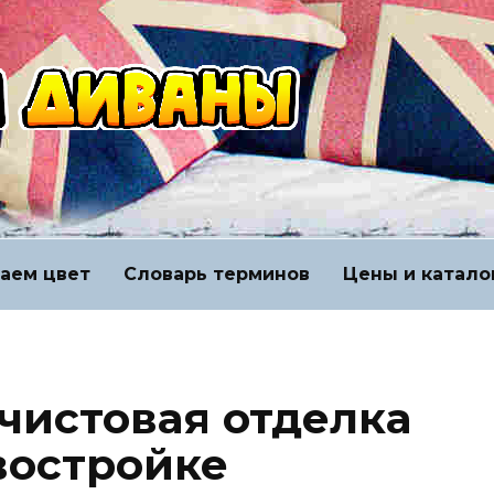
аем цвет
Словарь терминов
Цены и катало
дчистовая отделка
востройке