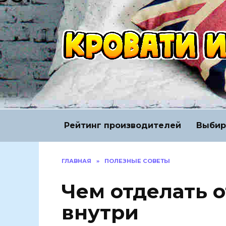
Перейти
к
содержанию
Рейтинг производителей
Выбир
ГЛАВНАЯ
»
ПОЛЕЗНЫЕ СОВЕТЫ
Чем отделать о
внутри