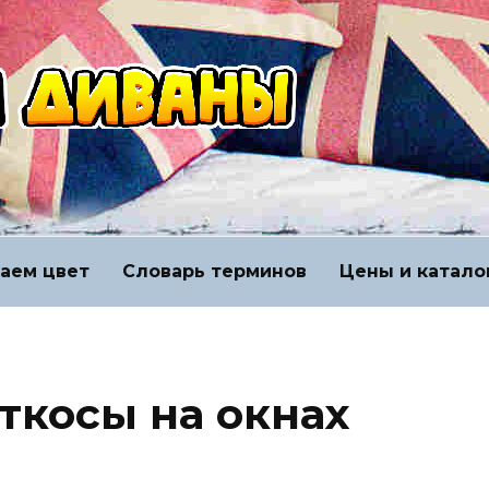
аем цвет
Словарь терминов
Цены и катало
ткосы на окнах