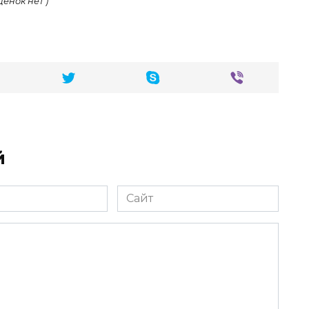
ценок нет )
й
Сайт