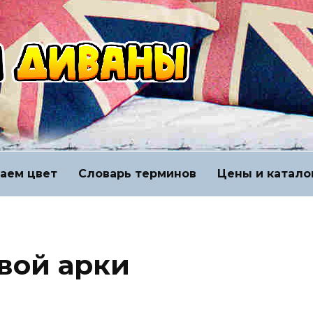
аем цвет
Словарь терминов
Цены и катало
вой арки