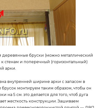
ем деревянные бруски (можно металлический
к стенам и поперечный (горизонтальный)
й арки.
вна внутренней ширине арки с запасом в
брусок монтируем таким образом, чтобы он
 на 5 см. это делается для того, чтоб дуга
идает жесткость конструкции. Зашиваем
н проема древесноволокнистой плитой — ДВП.