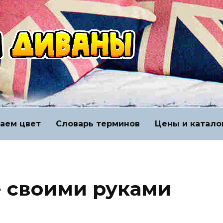
аем цвет
Словарь терминов
Цены и катало
е своими руками