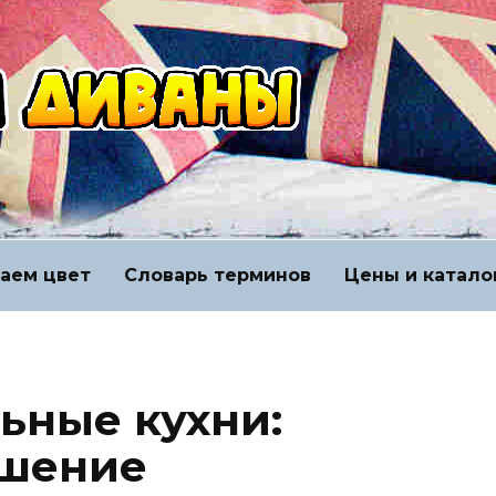
аем цвет
Словарь терминов
Цены и катало
ьные кухни:
ешение