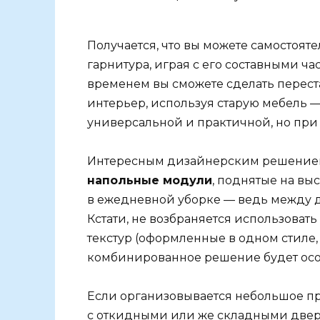
Получается, что вы можете самостоя
гарнитура, играя с его составными ча
временем вы сможете сделать перес
интерьер, используя старую мебель —
универсальной и практичной, но при
Интересным дизайнерским решением 
напольные модули
, поднятые на вы
в ежедневной уборке — ведь между дн
Кстати, не возбраняется использоват
текстур (оформленные в одном стиле,
комбинированное решение будет осо
Если организовывается небольшое пр
с откидными или же складными двер