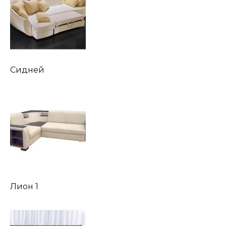
Сидней
Лион 1