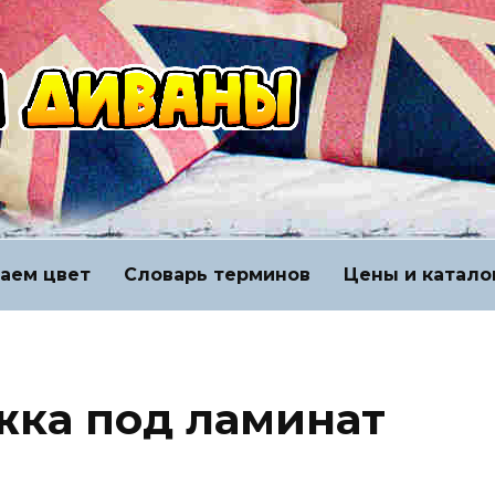
аем цвет
Словарь терминов
Цены и катало
жка под ламинат