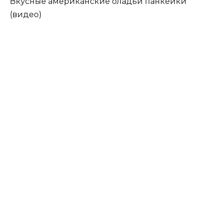
Вкусные американские оладьи панкейки
(видео)