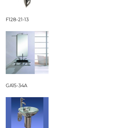
F128-21-13
GA15-34A