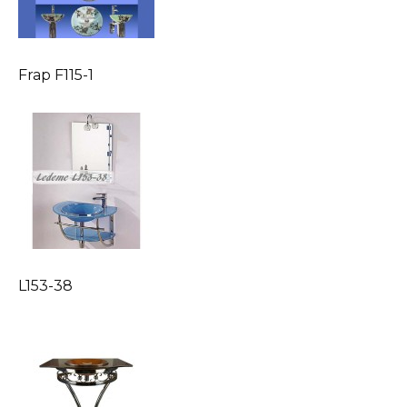
Frap F115-1
L153-38