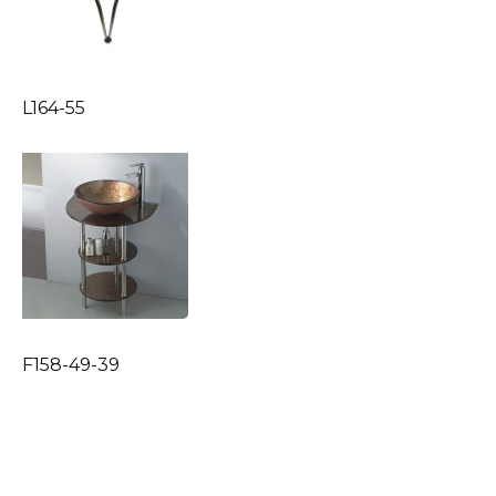
L164-55
F158-49-39