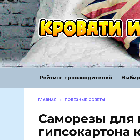
Перейти
к
содержанию
Рейтинг производителей
Выбир
ГЛАВНАЯ
»
ПОЛЕЗНЫЕ СОВЕТЫ
Саморезы для
гипсокартона 