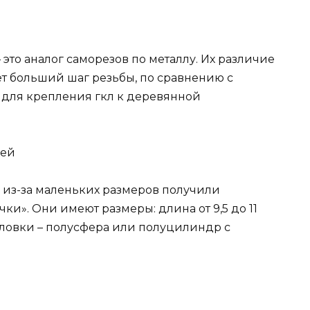
то аналог саморезов по металлу. Их различие
ет больший шаг резьбы, по сравнению с
я для крепления гкл к деревянной
лей
 из-за маленьких размеров получили
ки». Они имеют размеры: длина от 9,5 до 11
головки – полусфера или полуцилиндр с