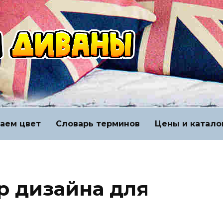
аем цвет
Словарь терминов
Цены и катало
р дизайна для