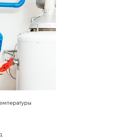
температуры
д