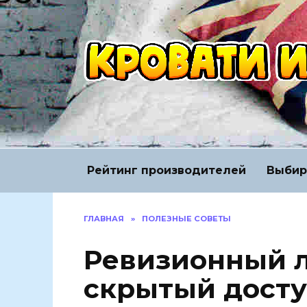
Перейти
к
содержанию
Рейтинг производителей
Выбир
ГЛАВНАЯ
»
ПОЛЕЗНЫЕ СОВЕТЫ
Ревизионный л
скрытый досту