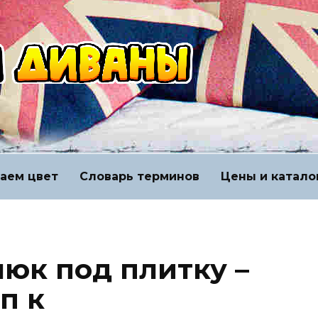
аем цвет
Словарь терминов
Цены и катало
юк под плитку –
п к