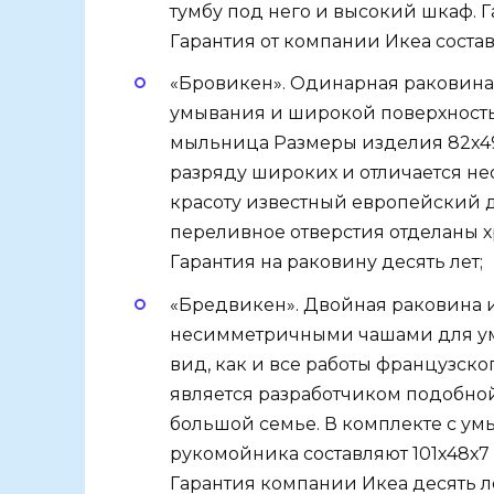
тумбу под него и высокий шкаф. 
Гарантия от компании Икеа состав
«Бровикен». Одинарная раковина
умывания и широкой поверхность
мыльница Размеры изделия 82х49
разряду широких и отличается н
красоту известный европейский ди
переливное отверстия отделаны
Гарантия на раковину десять лет;
«Бредвикен». Двойная раковина 
несимметричными чашами для ум
вид, как и все работы французско
является разработчиком подобно
большой семье. В комплекте с ум
рукомойника составляют 101х48х7 
Гарантия компании Икеа десять л