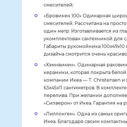
смесителей;
«Бровикен 100» Одинарная широк
смесителей. Рассчитана на просто
один метр. Изготавливается из г
укомплектован сантехникой для с
Габариты рукомойника 100х49х10 с
дизайна смотрится очень красиво
«Хэмнвикен». Одинарная раковина
керамики, которая покрыта бело
компании Икеа — T. Christensen и
63х45х11 сантиметров. В комплект
перелива. При желании дополняе
«Силверон» от Икеа. Гарантия на 
«Лиллонген». Одна из самых ори
Икеа. Благодаря своим компактн