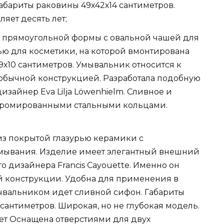
Габариты раковины 49х42х14 сантиметров.
ляет десять лет;
 прямоугольной формы с овальной чашей для
ю для косметики, на которой вмонтирована
х10 сантиметров. Умывальник относится к
еобычной конструкцией. Разработала подобную
зайнер Eva Lilja Löwenhielm. Сливное и
 хромированными стальными кольцами.
из покрытой глазурью керамики с
ывания. Изделие имеет элегантный внешний
го дизайнера Francis Cayouette. Именно он
й конструкции. Удобна для применения в
ывальником идет сливной сифон. Габариты
сантиметров. Широкая, но не глубокая модель.
ет Оснащена отверстиями для двух