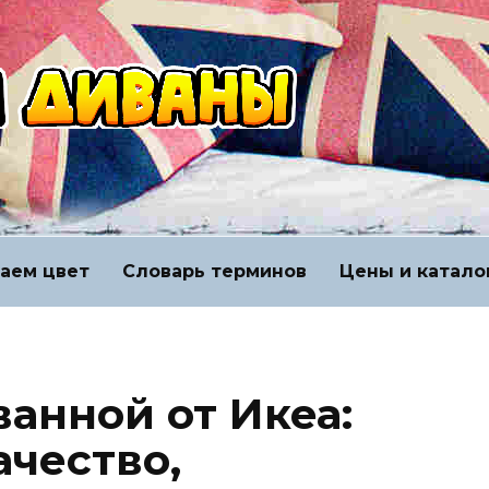
аем цвет
Словарь терминов
Цены и катало
анной от Икеа:
ачество,