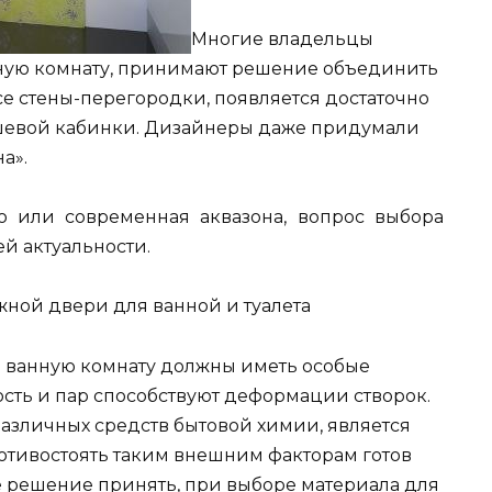
Многие владельцы
анную комнату, принимают решение объединить
е стены-перегородки, появляется достаточно
ушевой кабинки. Дизайнеры даже придумали
а».
это или современная аквазона, вопрос выбора
й актуальности.
ной двери для ванной и туалета
в ванную комнату должны иметь особые
сть и пар способствуют деформации створок.
различных средств бытовой химии, является
отивостоять таким внешним факторам готов
е решение принять, при выборе материала для