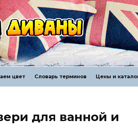
аем цвет
Словарь терминов
Цены и катало
ери для ванной и