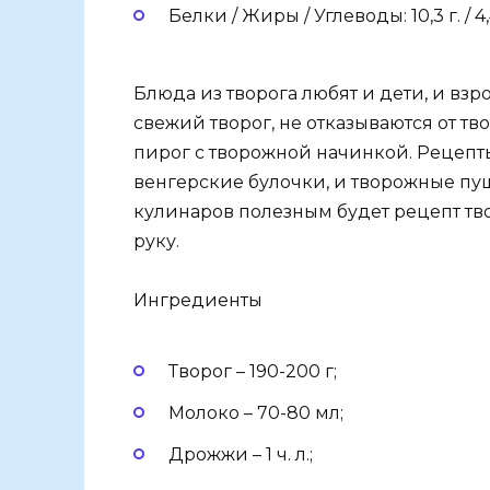
Белки / Жиры / Углеводы: 10,3 г. / 4,4 
Блюда из творога любят и дети, и взро
свежий творог, не отказываются от т
пирог с творожной начинкой. Рецепт
венгерские булочки, и творожные пуш
кулинаров полезным будет рецепт тво
руку.
Ингредиенты
Творог – 190-200 г;
Молоко – 70-80 мл;
Дрожжи – 1 ч. л.;