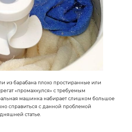
ли из барабана плохо простиранные или
регат «промахнулся» с требуемым
иральная машинка набирает слишком большое
жно справиться с данной проблемой
одняшней статье.