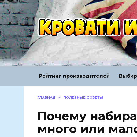
Перейти
к
содержанию
Рейтинг производителей
Выбир
ГЛАВНАЯ
»
ПОЛЕЗНЫЕ СОВЕТЫ
Почему набира
много или мал