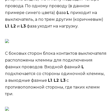
провода. По одному проводу (в данном
примере синего цвета) фаза
L
приходит на
выключатель, а по трем другим (коричневым)
L1
.
L2
и
L3
фаза уходит на нагрузку.
С боковых сторон блока контактов выключателя
расположены клеммы для подключения
фазных проводов. Входной фазный
L
подключается со стороны одиночной клеммы,
а выходные фазные
L1
.
L2
.
L3
с
противоположной стороны, где таких клемм
три.