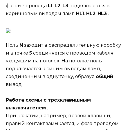
фазные провода
L1
.
L2
.
L3
подключаются к
коричневым выводам ламп
HL1
.
HL2
.
HL3
.
Ноль
N
заходит в распределительную коробку
и в точке
5
соединяется с проводом кабеля,
уходящим на потолок. На потолке ноль
подключается к синим выводам ламп,
соединенным в одну точку, образуя
общий
вывод.
Работа схемы с трехклавишным
выключателем
.
При нажатии, например, правой клавиши,
правый контакт замыкается, и фаза проводом