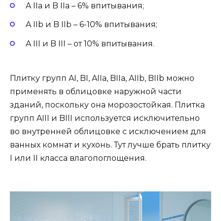
A IIa и B IIa – 6% впитывания;
A IIb и B IIb – 6-10% впитывания;
A III и B III – от 10% впитывания.
Плитку групп AI, BI, AIIa, BIIa, AIIb, BIIb можно
применять в облицовке наружной части
зданий, поскольку она морозостойкая. Плитка
групп AIII и BIII используется исключительно
во внутренней облицовке с исключением для
ванных комнат и кухонь. Тут лучше брать плитку
I или II класса влагопоглощения.