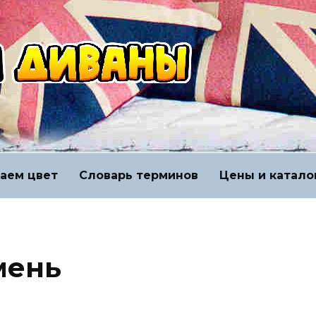
аем цвет
Словарь терминов
Цены и катало
мень