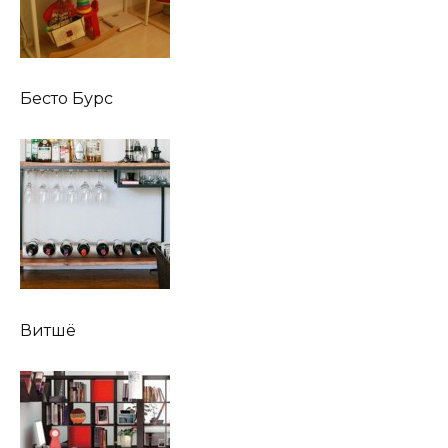
Бесто Бурс
Витшё