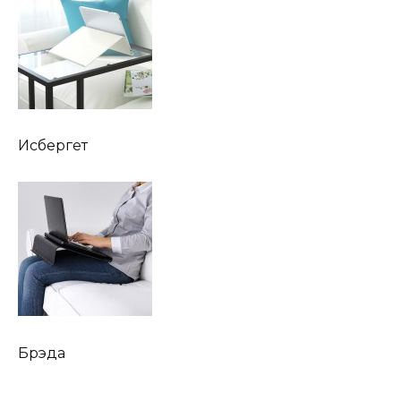
Исбергет
Брэда