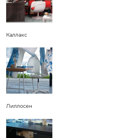
Каллакс
Лиллосен