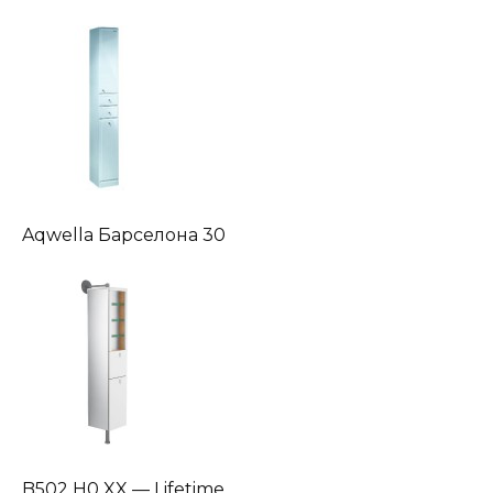
Aqwella Барселона 30
B502 H0 XX — Lifetime