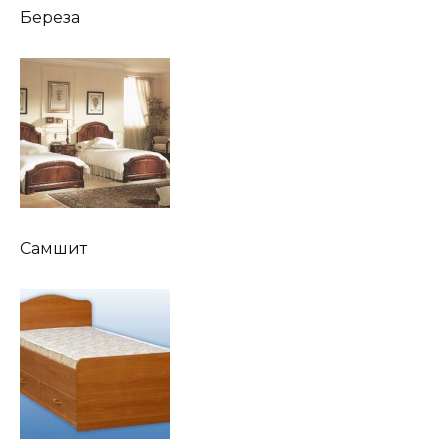
Береза
Самшит