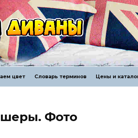
аем цвет
Словарь терминов
Цены и катало
ршеры. Фото