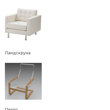
Ландскруна
Пелло