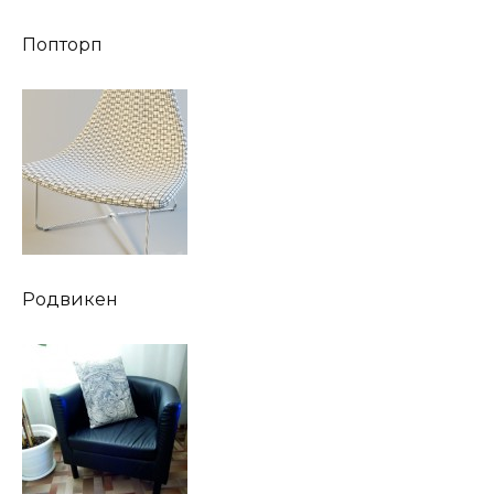
Попторп
Родвикен