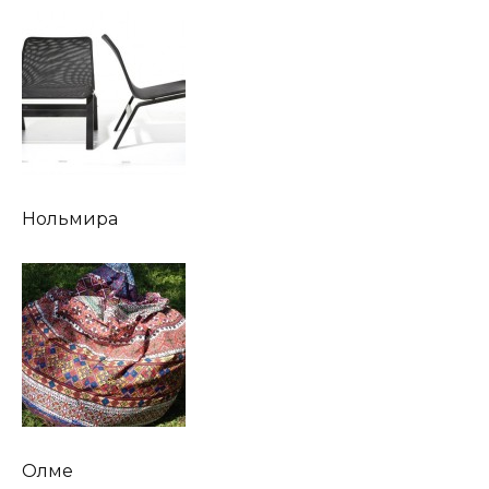
Нольмира
Олме