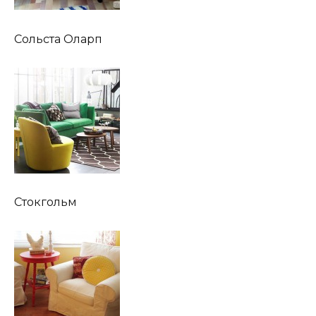
Сольста Оларп
Стокгольм