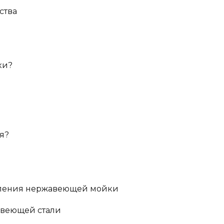
ства
ки?
я?
епления нержавеющей мойки
авеющей стали