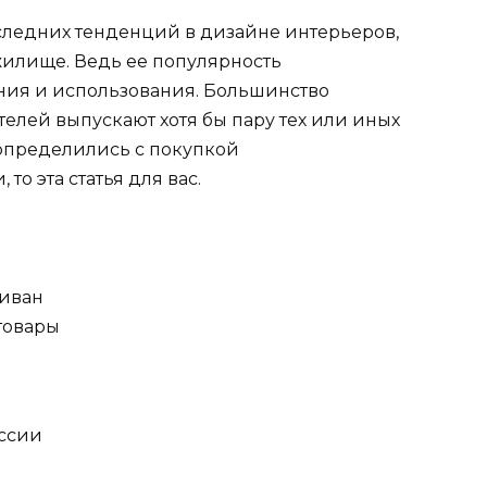
оследних тенденций в дизайне интерьеров,
жилище. Ведь ее популярность
ния и использования. Большинство
елей выпускают хотя бы пару тех или иных
 определились с покупкой
о эта статья для вас.
диван
товары
оссии