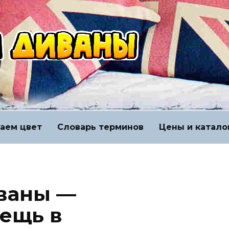
аем цвет
Словарь терминов
Цены и катало
ваны —
ещь в