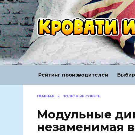
Перейти
к
содержанию
Рейтинг производителей
Выбир
ГЛАВНАЯ
»
ПОЛЕЗНЫЕ СОВЕТЫ
Модульные ди
незаменимая в