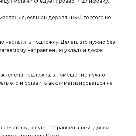
ежду листами следует провести шлифовку.
золяция, если он деревянный, то этого не
 настелить подложку. Делать это нужно без
лагаемому направлению укладки досок
 настелена подложка, в помещение нужно
ать его и оставить акклиматизироваться на
доль стены, шпунт направлен к ней. Доски
азором примерно 10 мм.