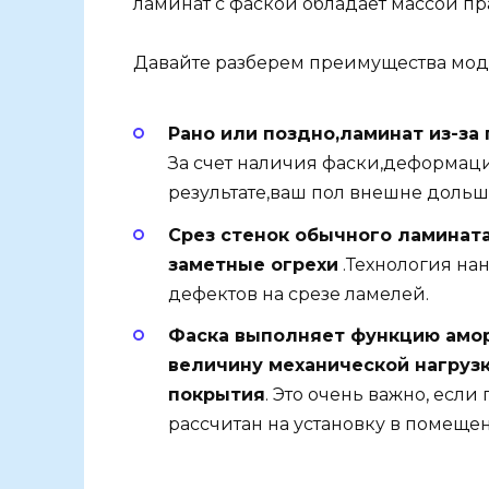
ламинат с фаской обладает массой пр
Давайте разберем преимущества мод
Рано или поздно,ламинат из-з
За счет наличия фаски,деформац
результате,ваш пол внешне дольш
Срез стенок обычного ламинат
заметные огрехи
.Технология на
дефектов на срезе ламелей.
Фаска выполняет функцию амор
величину механической нагрузк
покрытия
. Это очень важно, есл
рассчитан на установку в помещ