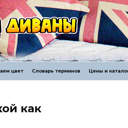
аем цвет
Словарь терминов
Цены и катало
кой как