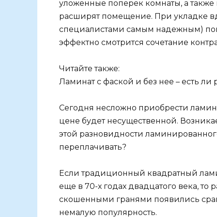
уложенные поперек комнаты, а также
расширят помещение. При укладке вд
специалистами самым надежным) пом
эффектно смотрится сочетание контра
Читайте также:
Ламинат с фаской и без нее – есть ли
Сегодня несложно приобрести ламина
цене будет несущественной. Возника
этой разновидности ламинированного п
переплачивать?
Если традиционный квадратный лами
еще в 70-х годах двадцатого века, то
скошенными гранями появились сравн
немалую популярность.