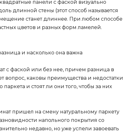
 квадратные панели с фаской визуально
оль длинной стены (этот способ называется
ещение станет длиннее. При любом способе
стных цветов и разных форм ламелей.
 разница и насколько она важна
т с фаской или без нее, причем разница в
ет вопрос, каковы преимущества и недостатки
аркета и стоят ли они того, чтобы за них
нат пришел на смену натуральному паркету
 разновидности напольного покрытия со
ительно недавно, но уже успели завоевать