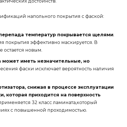
актических достоинств.
ификаций напольного покрытия с фаской:
а перепада температур покрывается щелями
.
ия покрытия эффективно маскируется. В
е остается новым.
а может иметь незначительные, но
несения фаски исключает вероятность наличия
тизатора, снижая в процессе эксплуатации
и, которая приходится на поверхность
и применяется 32 класс ламината,который
ениях с повышенной проходимостью.