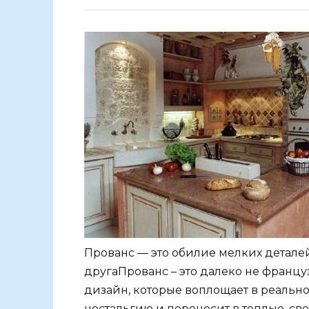
Прованс — это обилие мелких детале
другаПрованс – это далеко не францу
дизайн, которые воплощает в реально
ностальгию и переносит в теплые, све