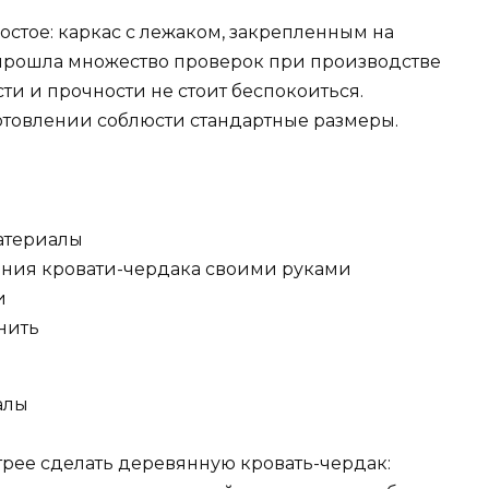
остое: каркас с лежаком, закрепленным на
я прошла множество проверок при производстве
сти и прочности не стоит беспокоиться.
отовлении соблюсти стандартные размеры.
атериалы
ения кровати-чердака своими руками
и
нить
алы
рее сделать деревянную кровать-чердак: