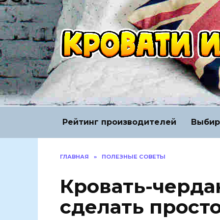
Перейти
к
содержанию
Рейтинг производителей
Выбир
ГЛАВНАЯ
»
ПОЛЕЗНЫЕ СОВЕТЫ
Кровать-черда
сделать просто