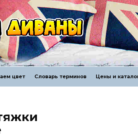
аем цвет
Словарь терминов
Цены и катало
тяжки
е