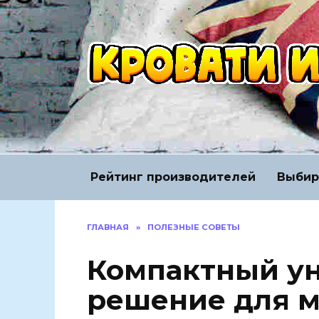
Перейти
к
содержанию
Рейтинг производителей
Выбир
ГЛАВНАЯ
»
ПОЛЕЗНЫЕ СОВЕТЫ
Компактный ун
решение для м