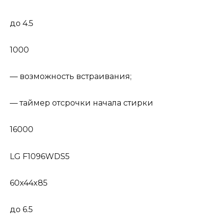
до 4.5
1000
— возможность встраивания;
— таймер отсрочки начала стирки
16000
LG F1096WDS5
60x44x85
до 6.5