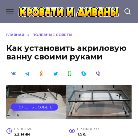
Перейти
к
содержанию
ГЛАВНАЯ
»
ПОЛЕЗНЫЕ СОВЕТЫ
Как установить акриловую
ванну своими руками
ПОЛЕЗНЫЕ СОВЕТЫ
НА ЧТЕНИЕ
ПРОСМОТРОВ
22 мин
1.5к.