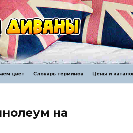
аем цвет
Словарь терминов
Цены и катало
инолеум на