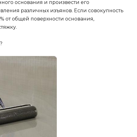
нного основания и произвести его
явления различных изъянов. Если совокупность
0% от общей поверхности основания,
тяжку.
?