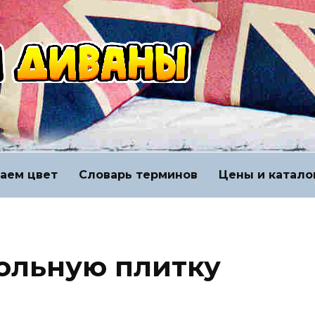
аем цвет
Словарь терминов
Цены и катало
польную плитку