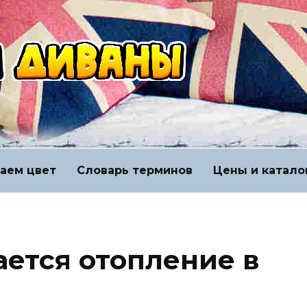
аем цвет
Словарь терминов
Цены и катало
ается отопление в