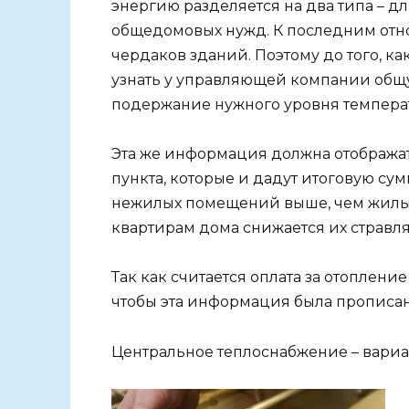
энергию разделяется на два типа – д
общедомовых нужд. К последним отно
чердаков зданий. Поэтому до того, как
узнать у управляющей компании общу
подержание нужного уровня температ
Эта же информация должна отображать
пункта, которые и дадут итоговую су
нежилых помещений выше, чем жилых
квартирам дома снижается их стравл
Так как считается оплата за отоплен
чтобы эта информация была прописа
Центральное теплоснабжение – вариа