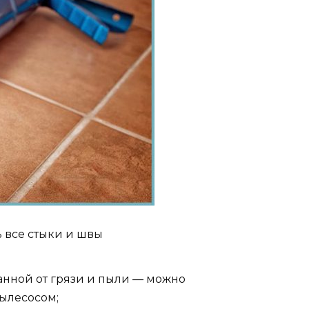
 все стыки и швы
анной от грязи и пыли — можно
пылесосом;