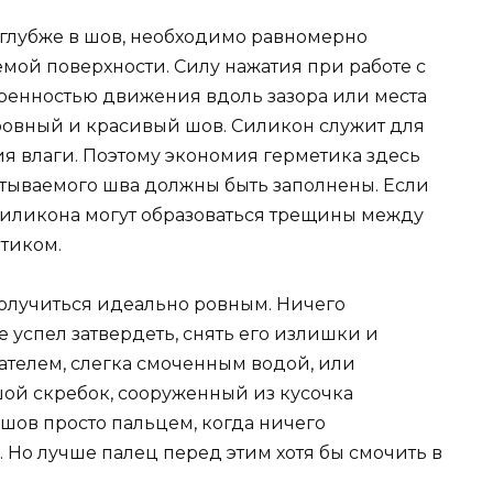
оглубже в шов, необходимо равномерно
мой поверхности. Силу нажатия при работе с
еренностью движения вдоль зазора или места
е ровный и красивый шов. Силикон служит для
я влаги. Поэтому экономия герметика здесь
атываемого шва должны быть заполнены. Если
 силикона могут образоваться трещины между
етиком.
получиться идеально ровным. Ничего
е успел затвердеть, снять его излишки и
телем, слегка смоченным водой, или
шой скребок, сооруженный из кусочка
шов просто пальцем, когда ничего
 Но лучше палец перед этим хотя бы смочить в