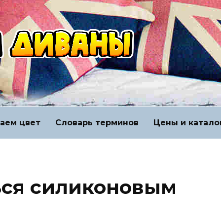
аем цвет
Словарь терминов
Цены и катало
ься силиконовым