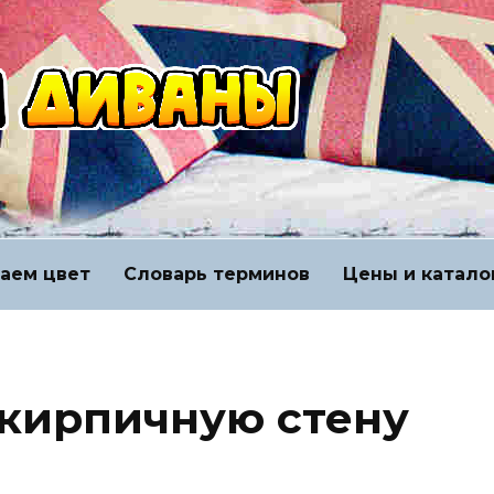
аем цвет
Словарь терминов
Цены и катало
 кирпичную стену