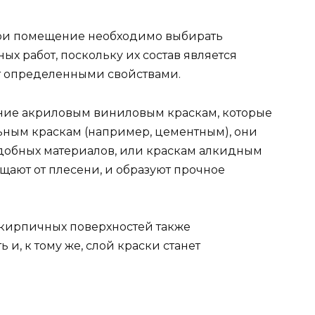
три помещение необходимо выбирать
х работ, поскольку их состав является
т определенными свойствами.
ение акриловым виниловым краскам, которые
ным краскам (например, цементным), они
обных материалов, или краскам алкидным
щают от плесени, и образуют прочное
 кирпичных поверхностей также
 и, к тому же, слой краски станет