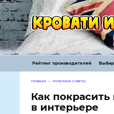
Перейти
к
содержанию
Рейтинг производителей
Выбир
ГЛАВНАЯ
»
ПОЛЕЗНЫЕ СОВЕТЫ
Как покрасить
в интерьере