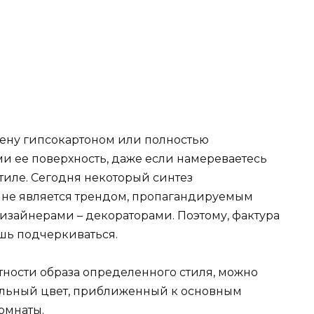
тену гипсокартоном или полностью
ями ее поверхность, даже если намереваетесь
тиле. Сегодня некоторый синтез
йне является трендом, пропагандируемым
зайнерами – декораторами. Поэтому, фактура
шь подчеркиваться.
стности образа определенного стиля, можно
альный цвет, приближенный к основным
омнаты.