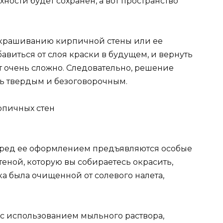
ости будет сохранен, а вот пространство
 окрашиванию кирпичной стены или ее
бавиться от слоя краски в будущем, и вернуть
т очень сложно. Следовательно, решение
ь твердым и безоговорочным.
рпичных стен
перед ее оформлением предъявляются особые
теной, которую вы собираетесь окрасить,
ка была очищенной от солевого налета,
 с использованием мыльного раствора,