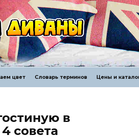
аем цвет
Словарь терминов
Цены и катало
гостиную в
 4 совета