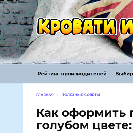
Перейти
к
содержанию
Рейтинг производителей
Выбир
ГЛАВНАЯ
»
ПОЛЕЗНЫЕ СОВЕТЫ
Как оформить 
голубом цвете: