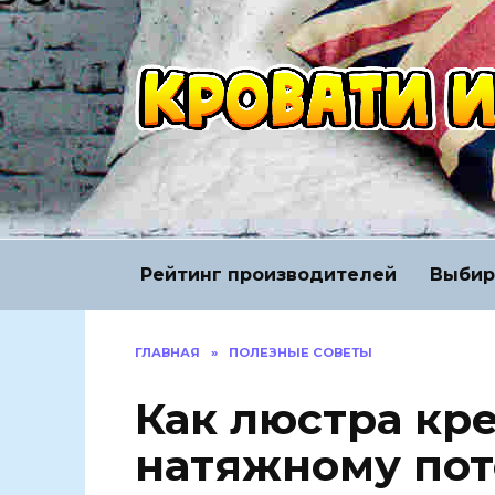
Перейти
к
содержанию
Рейтинг производителей
Выбир
ГЛАВНАЯ
»
ПОЛЕЗНЫЕ СОВЕТЫ
Как люстра кре
натяжному пот