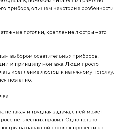
ьно сделать, поможем читателям грамотно
ого прибора, опишем некоторые особенности
натяжные потолки, крепление люстры – это
ым выбором осветительных приборов,
ции и принципу монтажа. Люди просто
елать крепление люстры к натяжному потолку.
ся поэтапно.
лка
. не такая и трудная задача, с ней может
просе нет жестких правил. Одно только
люстры на натяжной потолок провести во