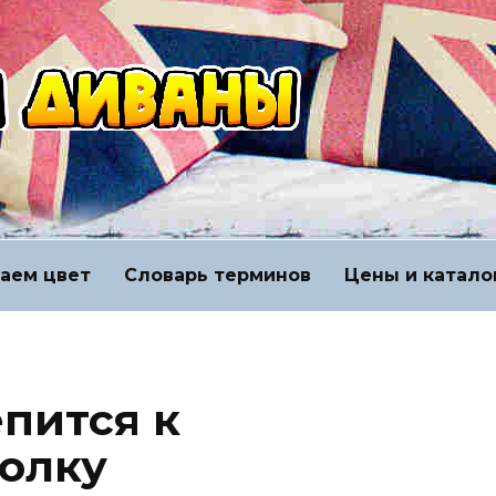
аем цвет
Словарь терминов
Цены и катало
пится к
олку