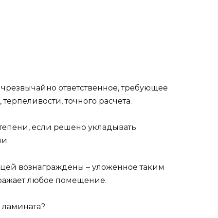
о чрезвычайно ответственное, требующее
 терпеливости, точного расчета.
степени, если решено укладывать
и.
ицей вознаграждены – уложенное таким
ражает любое помещение.
 ламината?