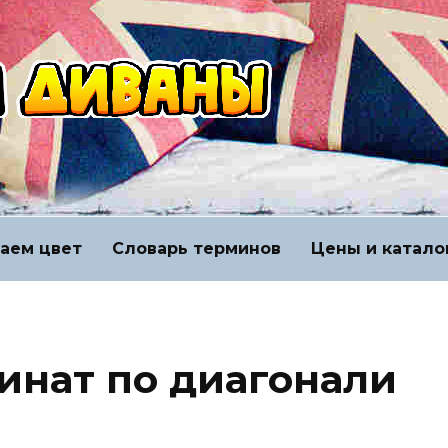
аем цвет
Словарь терминов
Цены и катало
минат по диагонали