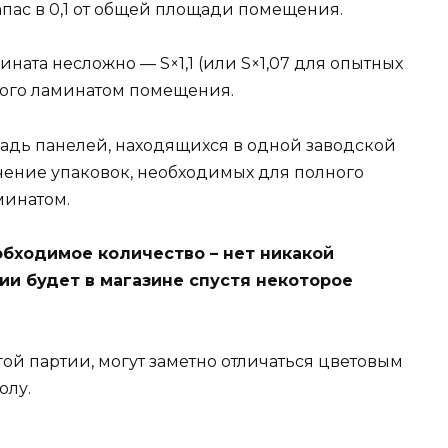
апас в 0,1 от общей площади помещения.
ната несложно — S×1,1 (или S×1,07 для опытных
мого ламинатом помещения.
щадь панелей, находящихся в одной заводской
ачение упаковок, необходимых для полного
минатом.
обходимое количество – нет никакой
ии будет в магазине спустя некоторое
ой партии, могут заметно отличаться цветовым
олу.