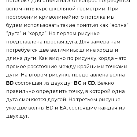
потолок? Для ответа на этот вопрос потребуется
вспомнить курс школьной геометрии. При
построении криволинейного потолка мы
будем использовать такие понятия как “волна”,
“дуга” и “хорда”. На первом рисунке
представлена простая дуга. Для замера нам
потребуется две величины: длина хорды и
длина дуги. Как видно по рисунку, хорда – это
прямое расстояние между крайними точками
дуги. На втором рисунке представлена волна
BD
состоящая из двух дуг
BC
и
СD
. Важно
правильно определить точку, в которой одна
дуга сменяется другой. На третьем рисунке
уже две волны BD и EA, состоящие каждая из
двух дуг.