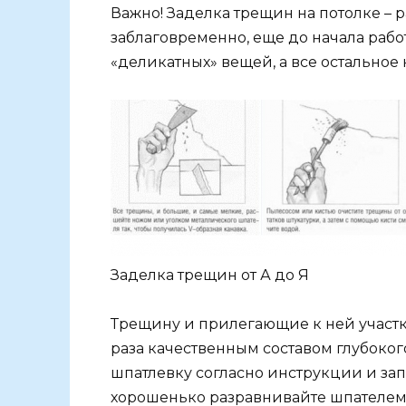
Важно! Заделка трещин на потолке – 
заблаговременно, еще до начала раб
«деликатных» вещей, а все остальное
Заделка трещин от А до Я
Трещину и прилегающие к ней участк
раза качественным составом глубоког
шпатлевку согласно инструкции и зап
хорошенько разравнивайте шпателем 