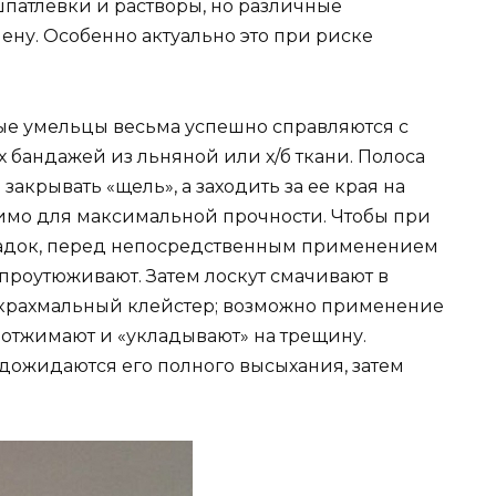
патлевки и растворы, но различные
ену. Особенно актуально это при риске
е умельцы весьма успешно справляются с
бандажей из льняной или х/б ткани. Полоса
закрывать «щель», а заходить за ее края на
димо для максимальной прочности. Чтобы при
усадок, перед непосредственным применением
 проутюживают. Затем лоскут смачивают в
 крахмальный клейстер; возможно применение
, отжимают и «укладывают» на трещину.
дожидаются его полного высыхания, затем