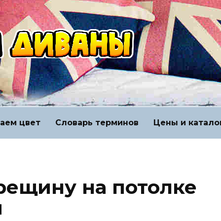
аем цвет
Словарь терминов
Цены и катало
трещину на потолке
и