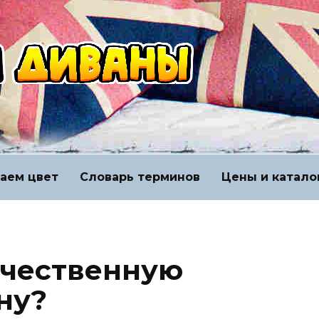
аем цвет
Словарь терминов
Цены и катало
ачественную
ну?