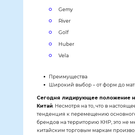
Gemy
River
Golf
Huber
Vela
Преимущества
Широкий выбор – от форм до ма
Сегодня лидирующее положение на
Китай
. Несмотря на то, что в настоя
тенденция к перемещению основног
брендов на территорию КНР, это не 
китайским торговым маркам производ