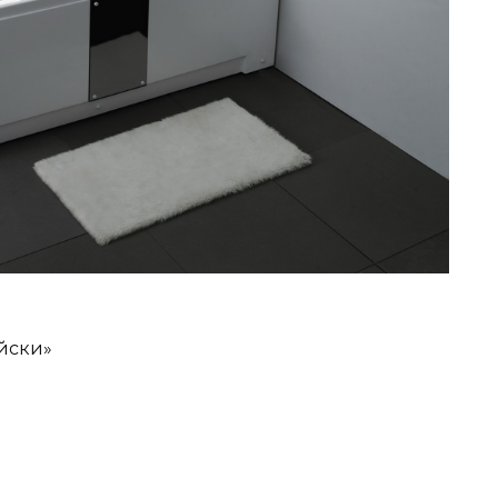
йски»