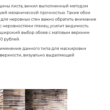
ины листа, винил выполненный методом
шей механической прочностью. Такие обои
 для неровных стен важно обратить внимание
нах с неровностями глянец усилит видимость
я широкий выбор обоев с матовым верхним
50 рублей.
именение данного типа для маскировки
оверхности, визуально выделяющей