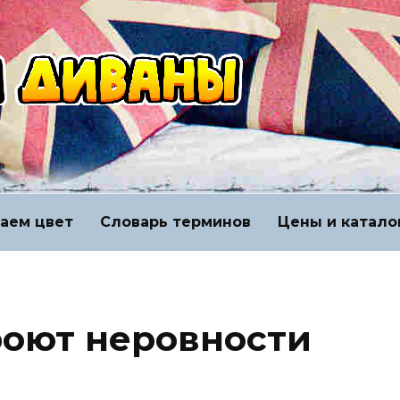
аем цвет
Словарь терминов
Цены и катало
роют неровности