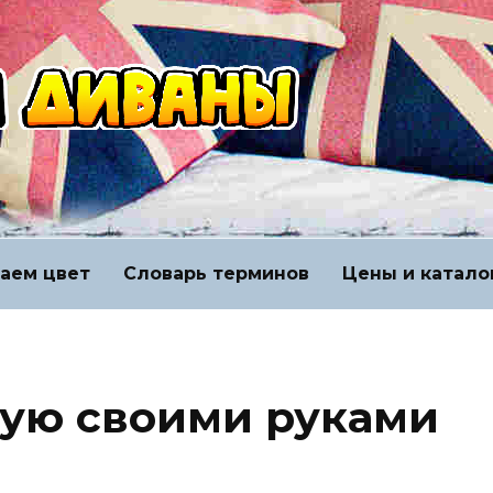
аем цвет
Словарь терминов
Цены и катало
ную своими руками